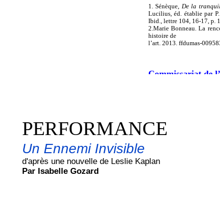
1. Sénèque,
De la tranquil
Lucilius, éd. établie par 
Ibid., lettre 104, 16-17, p. 
2.Marie Bonneau. La rencon
histoire de
l’art. 2013. ffdumas-0095
Commissariat de l’
Margalit Berriet
– 
Artiste chercheuse
Marie-Cécile Be
PERFORMANCE
Mémoire de l’Aveni
Un Ennemi Invisible
Site de l'artiste
michalvittels.com
d'après une nouvelle de Leslie Kaplan
Par Isabelle Gozard